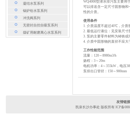
WQ4000型潜水排污泵主要
凝结水泵系列
可以排送含一定尺寸固形物和
锅炉给水泵系列
性的介质。
冲洗阀系列
使用条件
无密封自控自吸泵系列
1. 介质温度不超过40℃，介质密度
2. 最低运行液位：见安装尺
煤矿用耐磨离心水泵系列
3. 泵的主要零件材料为铸铁
4. 介质中固形物的直径不应
工作性能范围
流量：120～8980m3/h
扬程：3～20m
电机功率：4～355kW，电压38
泵排出口管径：150～900mm
友情链
凯泉长沙办事处 版权所有 ICP备08888880号 Co