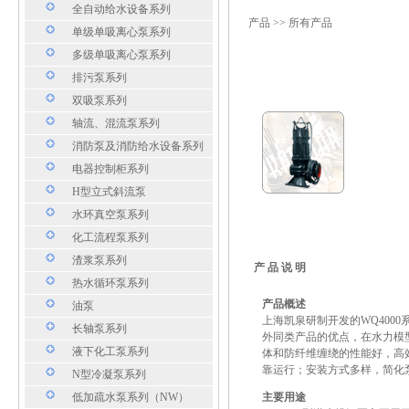
全自动给水设备系列
产品
>> 所有产品
单级单吸离心泵系列
多级单吸离心泵系列
排污泵系列
双吸泵系列
轴流、混流泵系列
消防泵及消防给水设备系列
电器控制柜系列
H型立式斜流泵
水环真空泵系列
化工流程泵系列
渣浆泵系列
产 品 说 明
热水循环泵系列
产品概述
油泵
上海凯泉研制开发的WQ400
长轴泵系列
外同类产品的优点，在水力模
液下化工泵系列
体和防纤维缠绕的性能好，高
靠运行；安装方式多样，简化
N型冷凝泵系列
低加疏水泵系列（NW）
主要用途